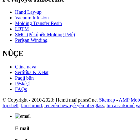
Hand Lay-up
Vacuum Infusion
Molding Transfer Resin
LRTM
SMC (Pêkûpêk Molding Pelê)
Perîşan Winding
NÛÇE
Çûna nava
Sertîfîka & Xelat
Paqij bûn
Pêşkêşî
FAQs
© Copyright - 2010-2023: Hemû maf parastî ne.
Sitemap
-
AMP Mobi
frp shell
,
fan shroud
,
fenerên hewayê yên fiberglass
,
birca sarkirinê ya
E-mail