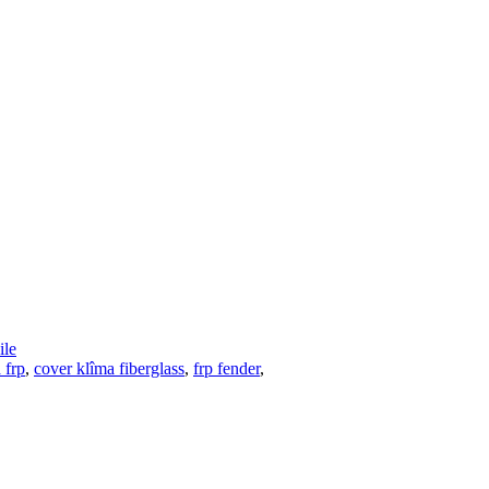
le
 frp
,
cover klîma fiberglass
,
frp fender
,