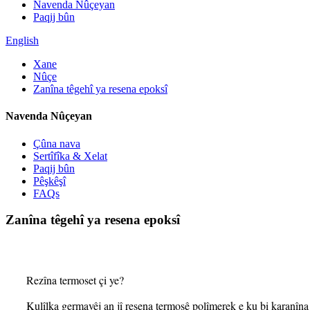
Navenda Nûçeyan
Paqij bûn
English
Xane
Nûçe
Zanîna têgehî ya resena epoksî
Navenda Nûçeyan
Çûna nava
Sertîfîka & Xelat
Paqij bûn
Pêşkêşî
FAQs
Zanîna têgehî ya resena epoksî
Rezîna termoset çi ye?
Kulîlka germavêj an jî resena termosê polîmerek e ku bi karanîna