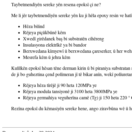
Taybetmendiyên sereke yên resena epoksî çi ne?
Me li jêr taybetmendiyên sereke yên ku ji hêla epoxy resin ve hatî
Hêza bilind
Rêjeya piçûkbûnê kêm
Xwedî girêdanek baş bi substratên cihêreng
Insulasyona elektrîkê ya bi bandor
Berxwedana kîmyewî û berxwedana çareserker, û her weh
Mesrefa kêm û jehra kêm
Kulîlkên epoksî hêsan têne derman kirin û bi piraniya substratan
de ji bo guheztina çend polîmeran jî tê bikar anîn, wekî polîuret
Rêjeya hêza tîrêjê ji 90 heta 120MPa ye
Rêjeya modula tansiyonê ji 3100 heta 3800MPa ye
Rêjeya germahiya veguherîna camê (Tg) ji 150 heta 220 ° 
Rezîna epoksî du kêmasiyên sereke hene, ango ziravbûna wê û he