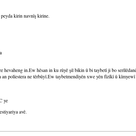
 peyda kirin navnîş kirine.
a
 re hevaheng in.Ew hêsan in ku rûyê şil bikin û bi taybetî ji bo serîlê
an an polîestera ne têrbûyî.Ew taybetmendiyên xwe yên fîzîkî û kîmyewî 
C ye
stiyariya avê.