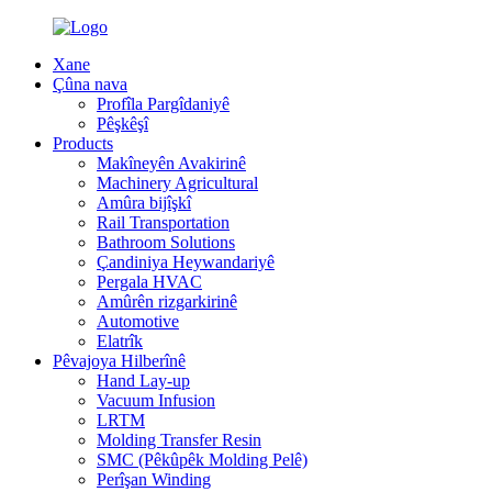
Xane
Çûna nava
Profîla Pargîdaniyê
Pêşkêşî
Products
Makîneyên Avakirinê
Machinery Agricultural
Amûra bijîşkî
Rail Transportation
Bathroom Solutions
Çandiniya Heywandariyê
Pergala HVAC
Amûrên rizgarkirinê
Automotive
Elatrîk
Pêvajoya Hilberînê
Hand Lay-up
Vacuum Infusion
LRTM
Molding Transfer Resin
SMC (Pêkûpêk Molding Pelê)
Perîşan Winding