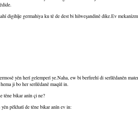
êdide.
hî digihîje germahiya ku tê de dest bi hilweşandinê dike.Ev mekanîzma
termosê yên herî gelemperî ye.Naha, ew bi berfirehî di serîlêdanên mater
 hema ji bo her serîlêdanê maqûl in.
e têne bikar anîn çi ne?
yên pêkhatî de têne bikar anîn ev in: