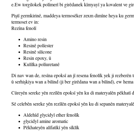
e.Ew torgilokek polîmerî bi girêdanek kîmyayî ya kovalent ve gir
Piştî germkirinê, maddeya termosêker zexm dimîne heya ku germa
termoset ev in:
Rezîna fenolî
Amino resin
Resinê polîester
Resinê silicone
Resin epoxy, û
Kulîlka polîuretanê
Di nav wan de, resîna epoksî an jî resena fenolîk yek ji rezberên 
û serhişkiya wan a bilind (ji ber girêdana wan a bilind), ew hema
Cûreyên sereke yên rezîlên epoksî yên ku di materyalên pêkhatî d
Sê celebên sereke yên rezîlên epoksî yên ku di sepanên materyalê 
Aldehîd glycidyl ether fenolîk
glycidyl amine aromatic
Pêkhateyên alîfatîkî yên sîklîk