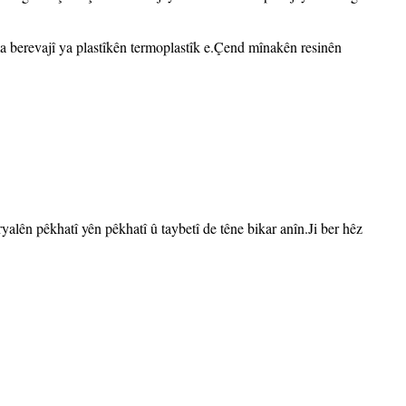
 berevajî ya plastîkên termoplastîk e.Çend mînakên resinên
yalên pêkhatî yên pêkhatî û taybetî de têne bikar anîn.Ji ber hêz