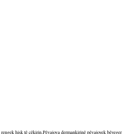
i rengek hişk tê çêkirin.Pêvajoya dermankirinê pêvajoyek bêveger