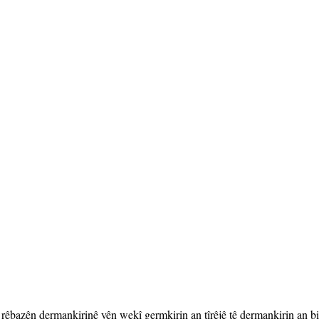
 rêbazên dermankirinê yên wekî germkirin an tîrêjê tê dermankirin an b