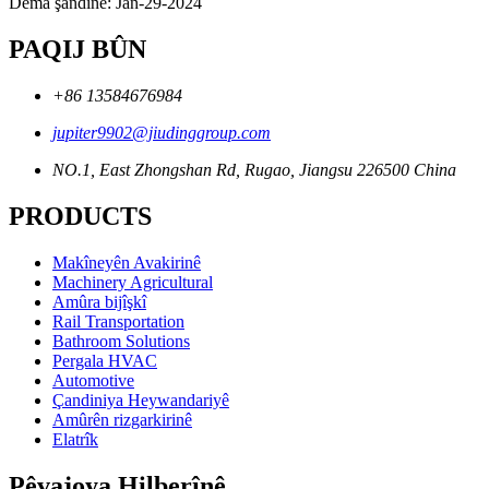
Dema şandinê: Jan-29-2024
PAQIJ BÛN
+86 13584676984
jupiter9902@jiudinggroup.com
NO.1, East Zhongshan Rd, Rugao, Jiangsu 226500 China
PRODUCTS
Makîneyên Avakirinê
Machinery Agricultural
Amûra bijîşkî
Rail Transportation
Bathroom Solutions
Pergala HVAC
Automotive
Çandiniya Heywandariyê
Amûrên rizgarkirinê
Elatrîk
Pêvajoya Hilberînê