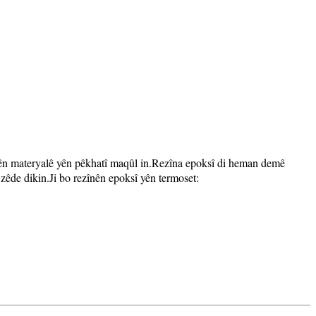
danên materyalê yên pêkhatî maqûl in.Rezîna epoksî di heman demê
zêde dikin.Ji bo rezînên epoksî yên termoset: