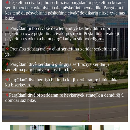
✧
Pêşkeftina civakî ji bo serfiraziya pargîdanî û pêşkeftina kesane
şert û mercên çavkaniyê û cîhê pêşkeftinê peyda dike;Pargîdanî û
kes tenê di pêşvebirina pêşkeftina civakî de dikarin nirxê xwe nas
bikin.
✧
Pargîdanî ji bo civakê dewlemendiyê berhev dikin û bi
pêşkeftina xwe pêşkeftina civakî pêş dixin.Pêşkeftina civakê ji
pêşkeftina saxlem a hemî pargîdaniyan sûd werdigire.
✧
Prensîba xebata me ev e ku serkeftina xerîdar serkeftina me
ye.
✧
Pargîdanî divê xerîdar û girîngiya serfiraziya xerîdar ji
serkeftina pargîdaniyê re rast fêm bike.
✧
Pargîdanî divê her tiştî bikin da ku ji xerîdaran re bibin alîkar
ku biserkevin.
✧
Pargîdanî divê bi xerîdaran re hevkariyek stratejîk a demdirêj û
domdar saz bike.