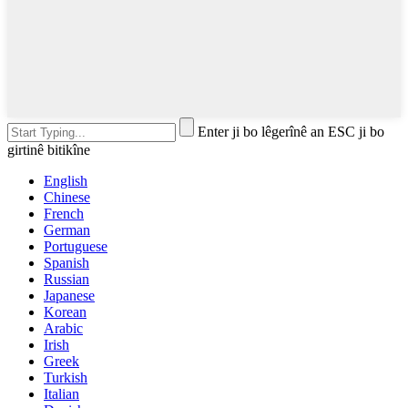
Enter ji bo lêgerînê an ESC ji bo
girtinê bitikîne
English
Chinese
French
German
Portuguese
Spanish
Russian
Japanese
Korean
Arabic
Irish
Greek
Turkish
Italian