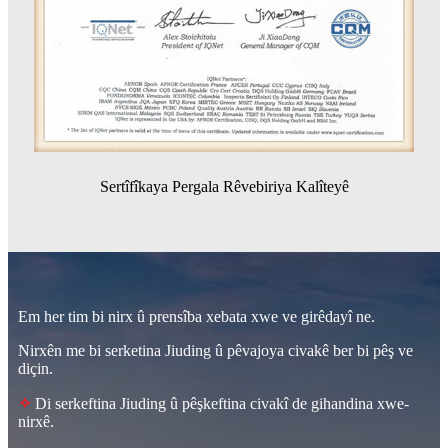
Sertîfîkaya Pergala Rêvebiriya Kalîteyê
Em her tim bi nirx û prensîba xebata xwe ve girêdayî ne.
Nirxên me bi serketina Jiuding û pêvajoya civakê ber bi pêş ve
diçin.
✧
Di serkeftina Jiuding û pêşkeftina civakî de gihandina xwe-
nirxê.