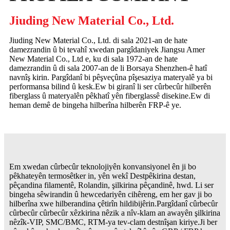
Jiuding New Material Co., Ltd.
Jiuding New Material Co., Ltd. di sala 2021-an de hate
damezrandin û bi tevahî xwedan pargîdaniyek Jiangsu Amer
New Material Co., Ltd e, ku di sala 1972-an de hate
damezrandin û di sala 2007-an de li Borsaya Shenzhen-ê hatî
navnîş kirin. Pargîdanî bi pêşveçûna pîşesaziya materyalê ya bi
performansa bilind û kesk.Ew bi giranî li ser cûrbecûr hilberên
fiberglass û materyalên pêkhatî yên fiberglassê disekine.Ew di
heman demê de bingeha hilberîna hilberên FRP-ê ye.
Em xwedan cûrbecûr teknolojiyên konvansiyonel ên ji bo
pêkhateyên termosêtker in, yên wekî Destpêkirina destan,
pêçandina filamentê, Rolandin, şilkirina pêçandinê, hwd. Li ser
bingeha sêwirandin û hewcedariyên cihêreng, em her gav ji bo
hilberîna xwe hilberandina çêtirîn hildibijêrin.Pargîdanî cûrbecûr
cûrbecûr cûrbecûr xêzkirina nêzik a nîv-klam an awayên şilkirina
nêzîk-VIP, SMC/BMC, RTM-ya tev-clam destnîşan kiriye.Ji ber