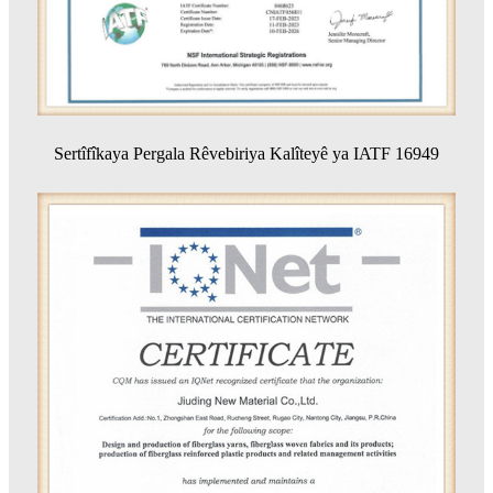
Sertîfîkaya Pergala Rêvebiriya Kalîteyê ya IATF 16949