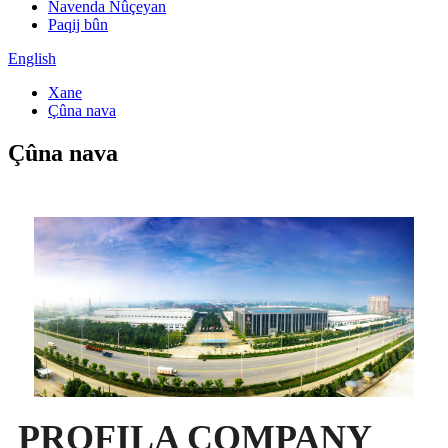
Navenda Nûçeyan
Paqij bûn
English
Xane
Çûna nava
Çûna nava
PROFILA COMPANY