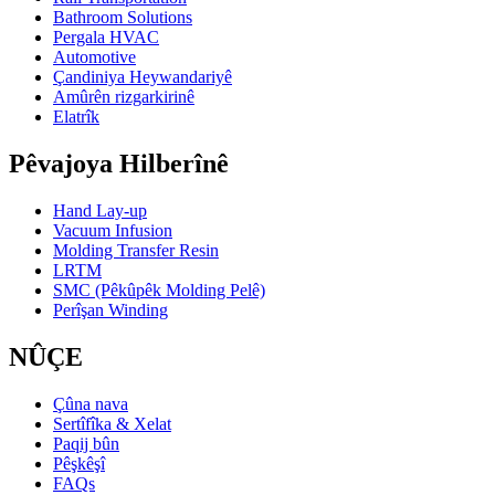
Bathroom Solutions
Pergala HVAC
Automotive
Çandiniya Heywandariyê
Amûrên rizgarkirinê
Elatrîk
Pêvajoya Hilberînê
Hand Lay-up
Vacuum Infusion
Molding Transfer Resin
LRTM
SMC (Pêkûpêk Molding Pelê)
Perîşan Winding
NÛÇE
Çûna nava
Sertîfîka & Xelat
Paqij bûn
Pêşkêşî
FAQs