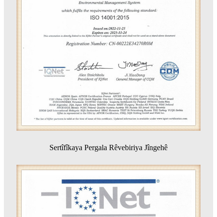
Sertîfîkaya Pergala Rêvebiriya Jîngehê