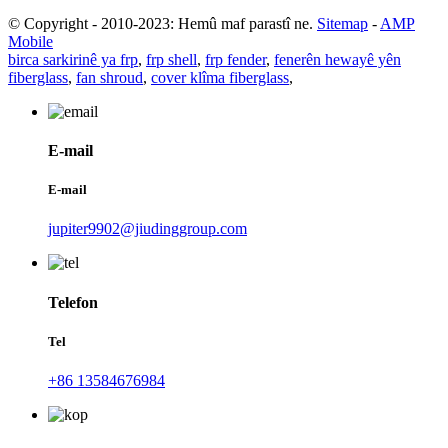
© Copyright - 2010-2023: Hemû maf parastî ne.
Sitemap
-
AMP
Mobile
birca sarkirinê ya frp
,
frp shell
,
frp fender
,
fenerên hewayê yên
fiberglass
,
fan shroud
,
cover klîma fiberglass
,
E-mail
E-mail
jupiter9902@jiudinggroup.com
Telefon
Tel
+86 13584676984