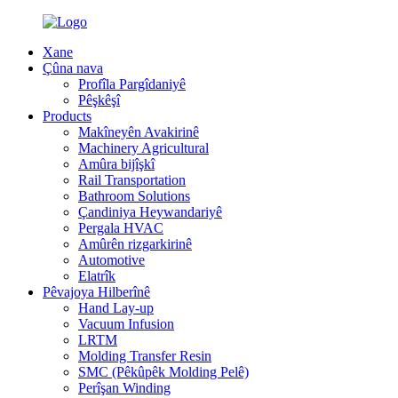
Xane
Çûna nava
Profîla Pargîdaniyê
Pêşkêşî
Products
Makîneyên Avakirinê
Machinery Agricultural
Amûra bijîşkî
Rail Transportation
Bathroom Solutions
Çandiniya Heywandariyê
Pergala HVAC
Amûrên rizgarkirinê
Automotive
Elatrîk
Pêvajoya Hilberînê
Hand Lay-up
Vacuum Infusion
LRTM
Molding Transfer Resin
SMC (Pêkûpêk Molding Pelê)
Perîşan Winding