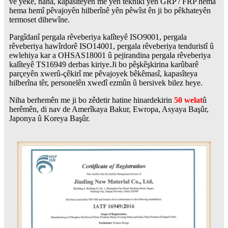
vê yekê, naha, kapasîteyên me yên teknîkî yên GRP / FRP hema
hema hemî pêvajoyên hilberînê yên pêwîst ên ji bo pêkhateyên
termoset dihewîne.
Pargîdanî pergala rêveberiya kalîteyê ISO9001, pergala
rêveberiya hawîrdorê ISO14001, pergala rêveberiya tenduristî û
ewlehiya kar a OHSAS18001 û pejirandina pergala rêveberiya
kalîteyê TS16949 derbas kiriye.Ji bo pêşkêşkirina karûbarê
parçeyên xwerû-çêkirî me pêvajoyek bêkêmasî, kapasîteya
hilberîna têr, personelên xwedî ezmûn û bersivek bilez heye.
Niha berhemên me ji bo zêdetir hatine hinardekirin
50 welat
û
herêmên, di nav de Amerîkaya Bakur, Ewropa, Asyaya Başûr,
Japonya û Koreya Başûr.