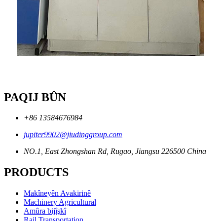
PAQIJ BÛN
+86 13584676984
jupiter9902@jiudinggroup.com
NO.1, East Zhongshan Rd, Rugao, Jiangsu 226500 China
PRODUCTS
Makîneyên Avakirinê
Machinery Agricultural
Amûra bijîşkî
Rail Transportation