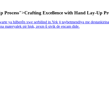
Up Process">Crafting Excellence with Hand Lay-Up Pr
warte ya hilberên xwe serbilind in.Yek ji taybetmendiya me destankirina
ina materyalek pir hişk, zexm û sivik de encam dide.