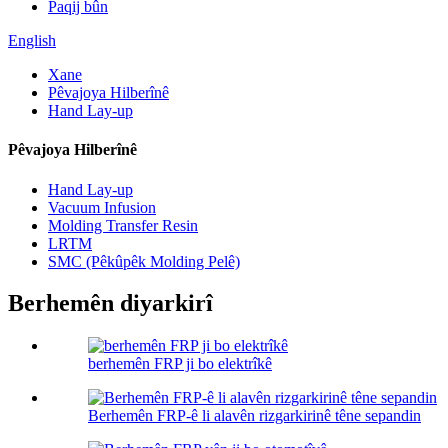
Paqij bûn
English
Xane
Pêvajoya Hilberînê
Hand Lay-up
Pêvajoya Hilberînê
Hand Lay-up
Vacuum Infusion
Molding Transfer Resin
LRTM
SMC (Pêkûpêk Molding Pelê)
Berhemên diyarkirî
berhemên FRP ji bo elektrîkê
Berhemên FRP-ê li alavên rizgarkirinê têne sepandin