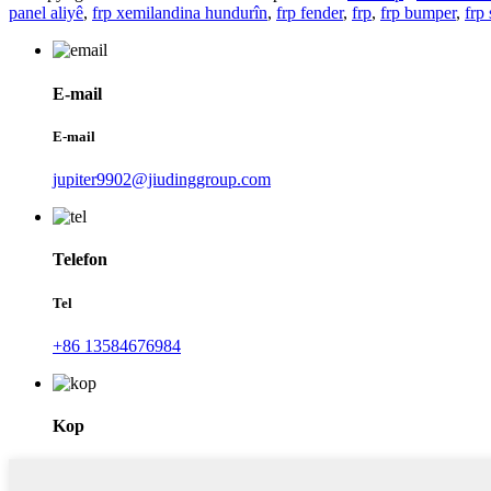
panel aliyê
,
frp xemilandina hundurîn
,
frp fender
,
frp
,
frp bumper
,
frp 
E-mail
E-mail
jupiter9902@jiudinggroup.com
Telefon
Tel
+86 13584676984
Kop