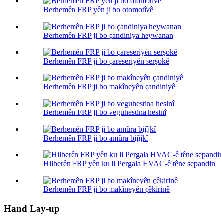
Berhemên FRP yên ji bo otomotîvê
Berhemên FRP ji bo çandiniya heywanan
Berhemên FRP ji bo çareseriyên serşokê
Berhemên FRP ji bo makîneyên çandiniyê
Berhemên FRP ji bo veguhestina hesinî
Berhemên FRP ji bo amûra bijîjkî
Hilberên FRP yên ku li Pergala HVAC-ê têne sepandin
Berhemên FRP ji bo makîneyên çêkirinê
Hand Lay-up