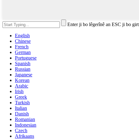
Enter ji bo lêgerînê an ESC ji bo girt
English
Chinese
French
German
Portuguese
Spanish
Russian
Japanese
Korean
Arabic
Irish
Greek
Turkish
Italian
Danish
Romanian
Indonesian
Czech
Afrikaans