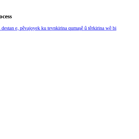
ocess
 destan e, pêvajoyek ku tevnkirina qumaşê û têrkirina wê bi