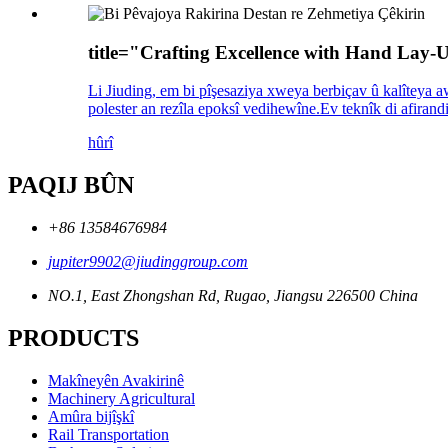
title="Crafting Excellence with Hand Lay-
Li Jiuding, em bi pîşesaziya xweya berbiçav û kalîteya a
polester an rezîla epoksî vedihewîne.Ev teknîk di afirand
hûrî
PAQIJ BÛN
+86 13584676984
jupiter9902@jiudinggroup.com
NO.1, East Zhongshan Rd, Rugao, Jiangsu 226500 China
PRODUCTS
Makîneyên Avakirinê
Machinery Agricultural
Amûra bijîşkî
Rail Transportation