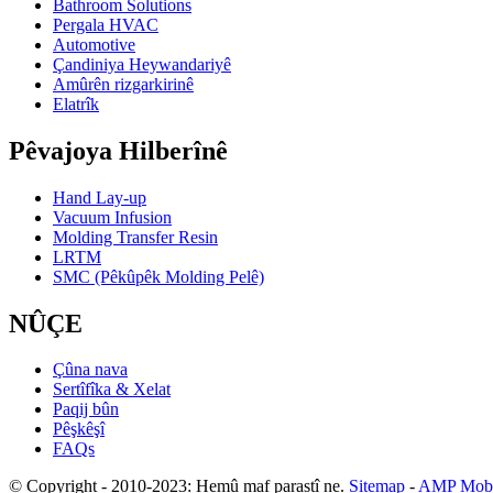
Bathroom Solutions
Pergala HVAC
Automotive
Çandiniya Heywandariyê
Amûrên rizgarkirinê
Elatrîk
Pêvajoya Hilberînê
Hand Lay-up
Vacuum Infusion
Molding Transfer Resin
LRTM
SMC (Pêkûpêk Molding Pelê)
NÛÇE
Çûna nava
Sertîfîka & Xelat
Paqij bûn
Pêşkêşî
FAQs
© Copyright - 2010-2023: Hemû maf parastî ne.
Sitemap
-
AMP Mobi