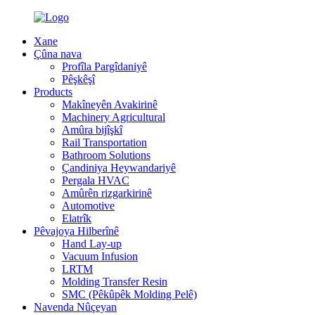
Xane
Çûna nava
Profîla Pargîdaniyê
Pêşkêşî
Products
Makîneyên Avakirinê
Machinery Agricultural
Amûra bijîşkî
Rail Transportation
Bathroom Solutions
Çandiniya Heywandariyê
Pergala HVAC
Amûrên rizgarkirinê
Automotive
Elatrîk
Pêvajoya Hilberînê
Hand Lay-up
Vacuum Infusion
LRTM
Molding Transfer Resin
SMC (Pêkûpêk Molding Pelê)
Navenda Nûçeyan