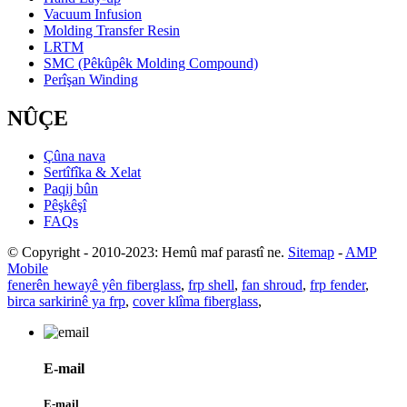
Vacuum Infusion
Molding Transfer Resin
LRTM
SMC (Pêkûpêk Molding Compound)
Perîşan Winding
NÛÇE
Çûna nava
Sertîfîka & Xelat
Paqij bûn
Pêşkêşî
FAQs
© Copyright - 2010-2023: Hemû maf parastî ne.
Sitemap
-
AMP
Mobile
fenerên hewayê yên fiberglass
,
frp shell
,
fan shroud
,
frp fender
,
birca sarkirinê ya frp
,
cover klîma fiberglass
,
E-mail
E-mail