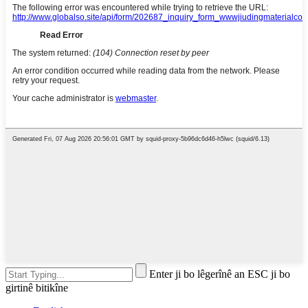
Enter ji bo lêgerînê an ESC ji bo
girtinê bitikîne