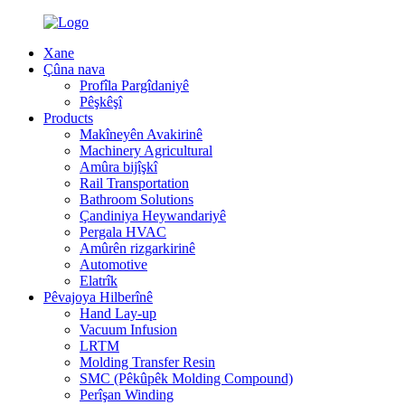
Xane
Çûna nava
Profîla Pargîdaniyê
Pêşkêşî
Products
Makîneyên Avakirinê
Machinery Agricultural
Amûra bijîşkî
Rail Transportation
Bathroom Solutions
Çandiniya Heywandariyê
Pergala HVAC
Amûrên rizgarkirinê
Automotive
Elatrîk
Pêvajoya Hilberînê
Hand Lay-up
Vacuum Infusion
LRTM
Molding Transfer Resin
SMC (Pêkûpêk Molding Compound)
Perîşan Winding