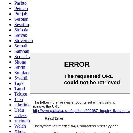
Pashto
Persian
Punjabi
Serbian
Sesotho
Sinhala
Slovak
Slovenian
Somali
Samoan
Scots Gaelic
Shona
Sindhi
Sundanese
Swahili
Tajik
Tamil
Telugu
Thai
Ukrainian
Urdu
Uzbek
Vietnamese
Welsh
Xhosa