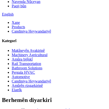
Navenda Nûçeyan
Paqij bûn
English
Xane
Products
Çandiniya Heywandariyê
Kategorî
Makîneyên Avakirinê
Machinery Agricultural
Amûra bijîşkî
Rail Transportation
Bathroom Solutions
Pergala HVAC
Automotive
Çandiniya Heywandariyê
Amûrên rizgarkirinê
Elatrîk
Berhemên diyarkirî