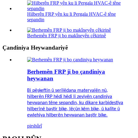
Hilberên FRP yên ku li Pergala HVAC-ê têne
sepandin
Berhemên FRP ji bo makîneyên çêkirinê
Çandiniya Heywandariyê
Berhemên FRP ji bo çandiniya
heywanan
Bi pêşkeftin û serîlêdana materyalên nû,
hilberên FRP hêdî hêdî li zeviyên çandiniya
heywanan têne sepandin, ku dikare karbidestiya
hilberînê baştir bike, lêçûn kêm bike, û kalîte û
ewlehiya hilberên heywanan baştir bike.
pirs
hûrî