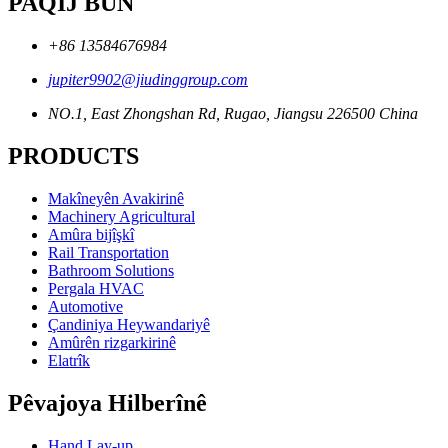
PAQIJ BÛN
+86 13584676984
jupiter9902@jiudinggroup.com
NO.1, East Zhongshan Rd, Rugao, Jiangsu 226500 China
PRODUCTS
Makîneyên Avakirinê
Machinery Agricultural
Amûra bijîşkî
Rail Transportation
Bathroom Solutions
Pergala HVAC
Automotive
Çandiniya Heywandariyê
Amûrên rizgarkirinê
Elatrîk
Pêvajoya Hilberînê
Hand Lay-up