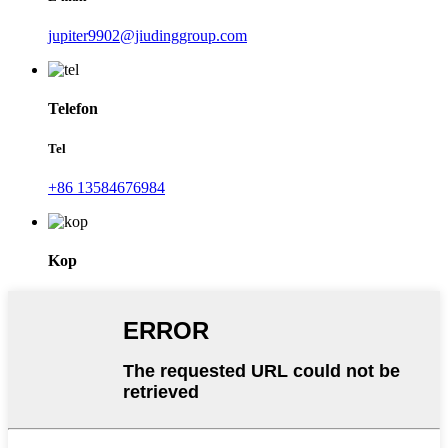
jupiter9902@jiudinggroup.com
Telefon
Tel
+86 13584676984
Kop