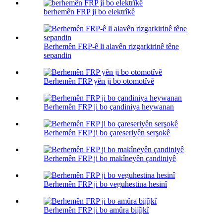
berhemên FRP ji bo elektrîkê
Berhemên FRP-ê li alavên rizgarkirinê têne
sepandin
Berhemên FRP yên ji bo otomotîvê
Berhemên FRP ji bo çandiniya heywanan
Berhemên FRP ji bo çareseriyên serşokê
Berhemên FRP ji bo makîneyên çandiniyê
Berhemên FRP ji bo veguhestina hesinî
Berhemên FRP ji bo amûra bijîjkî