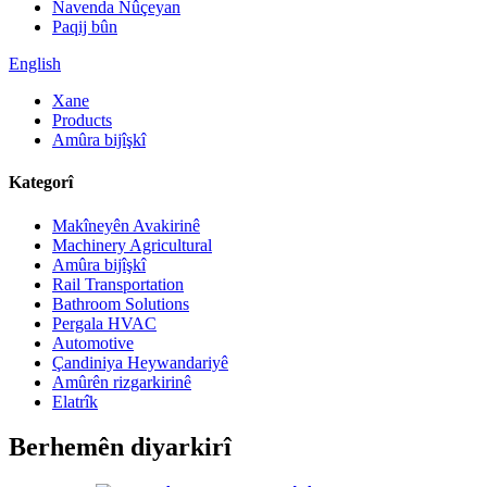
Navenda Nûçeyan
Paqij bûn
English
Xane
Products
Amûra bijîşkî
Kategorî
Makîneyên Avakirinê
Machinery Agricultural
Amûra bijîşkî
Rail Transportation
Bathroom Solutions
Pergala HVAC
Automotive
Çandiniya Heywandariyê
Amûrên rizgarkirinê
Elatrîk
Berhemên diyarkirî