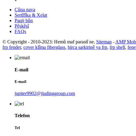
Çûna nava
Sertîfîka & Xelat
Paqij bûn
Pêşkêşî
FAQs
© Copyright - 2010-2023: Hemû maf parastî ne.
Sitemap
-
AMP Mobi
frp fender
,
cover klîma fiberglass
,
birca sarkirinê ya frp
,
frp shell
,
fene
E-mail
E-mail
jupiter9902@jiudinggroup.com
Telefon
Tel