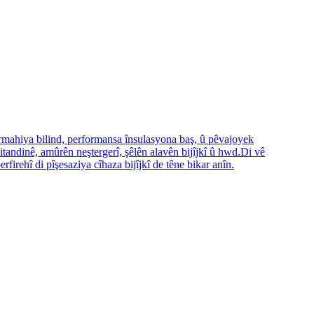
rmahiya bilind, performansa însulasyona baş, û pêvajoyek
itandinê, amûrên neştergerî, şêlên alavên bijîjkî û hwd.Di vê
irehî di pîşesaziya cîhaza bijîjkî de têne bikar anîn.