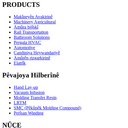
PRODUCTS
Makîneyên Avakirinê
Machinery Agricultural
Amûra bijîşkî
Rail Transportation
Bathroom Solutions
Pergala HVAC
Automotive
Çandiniya Heywandariyê
Amûrên rizgarkirinê
Elatrîk
Pêvajoya Hilberînê
Hand Lay-up
Vacuum Infusion
Molding Transfer Resin
LRTM
SMC (Pêkûpêk Molding Compound)
Perîşan Winding
NÛÇE