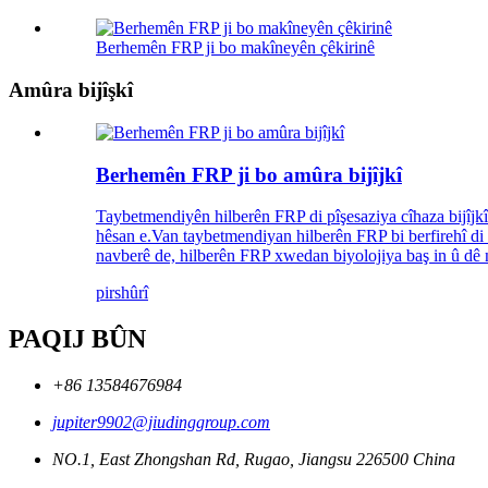
Berhemên FRP ji bo makîneyên çêkirinê
Amûra bijîşkî
Berhemên FRP ji bo amûra bijîjkî
Taybetmendiyên hilberên FRP di pîşesaziya cîhaza bijîjk
hêsan e.Van taybetmendiyan hilberên FRP bi berfirehî di p
navberê de, hilberên FRP xwedan biyolojiya baş in û dê neb
pirs
hûrî
PAQIJ BÛN
+86 13584676984
jupiter9902@jiudinggroup.com
NO.1, East Zhongshan Rd, Rugao, Jiangsu 226500 China