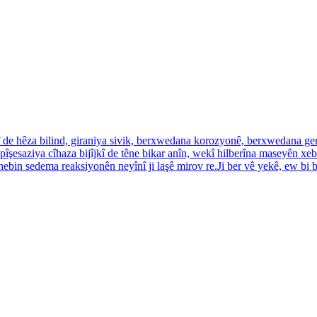
î de hêza bilind, giraniya sivik, berxwedana korozyonê, berxwedana ge
îşesaziya cîhaza bijîjkî de têne bikar anîn, wekî hilberîna maseyên xeb
in sedema reaksiyonên neyînî ji laşê mirov re.Ji ber vê yekê, ew bi berf