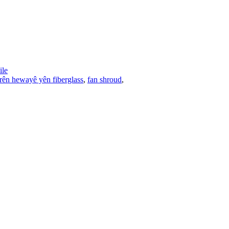
le
rên hewayê yên fiberglass
,
fan shroud
,