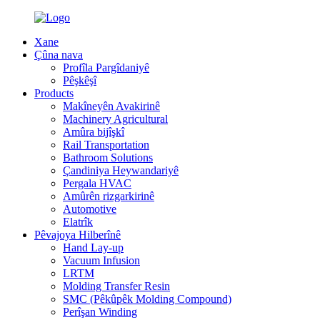
Xane
Çûna nava
Profîla Pargîdaniyê
Pêşkêşî
Products
Makîneyên Avakirinê
Machinery Agricultural
Amûra bijîşkî
Rail Transportation
Bathroom Solutions
Çandiniya Heywandariyê
Pergala HVAC
Amûrên rizgarkirinê
Automotive
Elatrîk
Pêvajoya Hilberînê
Hand Lay-up
Vacuum Infusion
LRTM
Molding Transfer Resin
SMC (Pêkûpêk Molding Compound)
Perîşan Winding