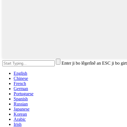
Enter ji bo lêgerînê an ESC ji bo girt
English
Chinese
French
German
Portuguese
Spanish
Russian
Japanese
Korean
Arabic
Irish