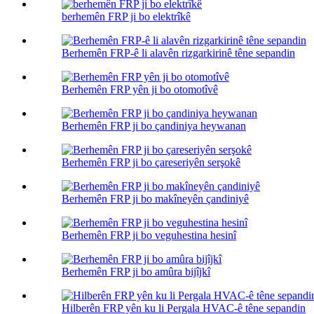
berhemên FRP ji bo elektrîkê
Berhemên FRP-ê li alavên rizgarkirinê têne sepandin
Berhemên FRP yên ji bo otomotîvê
Berhemên FRP ji bo çandiniya heywanan
Berhemên FRP ji bo çareseriyên serşokê
Berhemên FRP ji bo makîneyên çandiniyê
Berhemên FRP ji bo veguhestina hesinî
Berhemên FRP ji bo amûra bijîjkî
Hilberên FRP yên ku li Pergala HVAC-ê têne sepandin